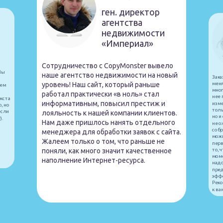
ген. директор
агентства
недвижимости
«Империал»
Сотрудничество с CopyMonster вывело
Мы
наше агентство недвижимости на новый
Зака
меня
уровень! Наш сайт, который раньше
ием
мног
д
работал практически «в ноль» стал
нее 
екста
информативным, повысил престиж и
изме
, но
толь
если
лояльность к нашей компании клиентов.
но и
).
Нам даже пришлось нанять отдельного
не о
собр
менеджера для обработки заявок с сайта.
можн
Жалеем только о том, что раньше не
перв
то, 
поняли, как много значит качественное
моме
наполнение Интернет-ресурса.
надо
пред
эффе
Реко
к ва